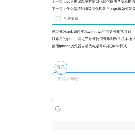
上一篇：
pc直播游戏没有窗口化如何解决？安卓助力窗
下一篇：
什么是清浊辅音同化现象？bags该如何发
相关文章
抛弃低效smb如何实现windows中高效传输视频到
iPhone相
贼难用的iphone其之三如何拷贝音乐到到手机本地
禁用iphone浏览器自动为电话号码添加link样式
登录