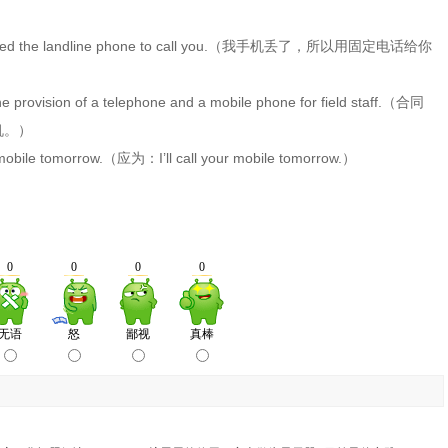
 used the landline phone to call you.（我手机丢了，所以用固定电话给你
ovision of a telephone and a mobile phone for field staff.（合同
机。）
ile tomorrow.（应为：I’ll call your mobile tomorrow.）