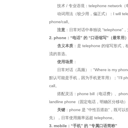
技术 / 专业语境：telephone networ
动词用法（较少用，偏正式）：I will tel
phone/call。
注意
：日常对话中单独说 “telephone
2. phone：“电话” 的 “口语缩写”（最常用
含义本质
：是 telephone 的缩写形
流的首选。
使用场景
：
日常对话（高频）：“Where is my 
默认可能是手机，因为手机更常用）；“I’ll ph
call。
搭配灵活：phone bill（电话费）、pho
landline phone（固定电话，明确区分移动
关键
：phone 是 “中性百搭款”，既可
先），日常使用频率远超 telephone。
3. mobile：“手机” 的 “专属口语简称”