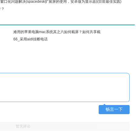
口化问题解决(spacedesk扩展屏的使用，安卓做为显示器)(目前最佳实践)
音？
难用的苹果电脑mac系统其之六如何截屏？如何共享截
？
屏图
66_采用aidl挂断电话
畅言一下
暂无评论