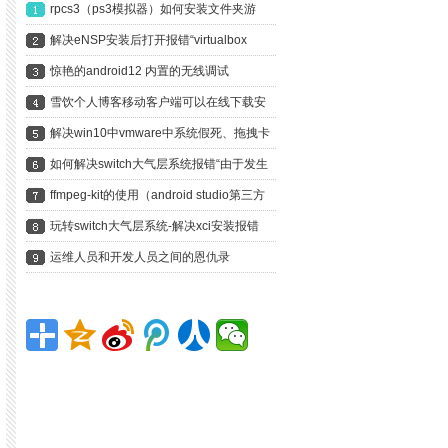
rpcs3（ps3模拟器）如何安装文件夹游
戏？以龙剑3为例手把手教你
解决eNSP安装后打开报错“virtualbox
version is not supported”
惊艳的android12 内置的无线调试
雪饮个人博客移动客户端可以在线下载安
装啦
解决win10中vmware中系统假死、拖拽卡
死、鼠标无响应
如何解决switch大气层系统报错“由于发生
错误，软件已关闭”？
ffmpeg-kit的使用（android studio第三方
庫、依賴的使用）編譯安卓libx264編譯輸
玩转switch大气层系统-解决xci安装报错
出aar
ERRORS FOUND DURING FILE
运维人员和开发人员之间的恩仇录
TRANSFER. INSTALLATION ABORTED