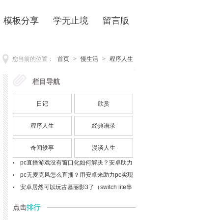
模板分享
学无止境
留言版
您当前的位置：
首页
>
慢生活
>
程序人生
栏目导航
栏目
最新
p27 - 英语写作必备句型模板（29个核心句
日记
欣赏
型及应用示例）
软件之外的造物革命：实体开发语言的未来
什么是清浊辅音同化现象？bags该如何发
程序人生
经典语录
音？
telephone与phone以及mobile的区别与联
奇闻轶事
漫谈人生
系？细节解析
pc直播游戏没有窗口化如何解决？安卓助力
窗口化问题解决(spacedesk扩展屏的使用，
pc直播游戏没有窗口化如何解决？安卓助力
安卓做为显示器)(目前最佳实践)
窗口化问题解决(ev扩展屏的使用，安卓做为
pc无麦克风怎么直播？用安卓来助力pc实现
显示器)
直播开麦吧
安卓居然可以玩古墓丽影3了（switch lite串
流投屏实践）
点击
排行