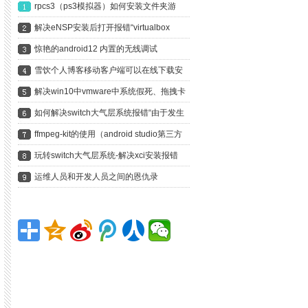
rpcs3（ps3模拟器）如何安装文件夹游
戏？以龙剑3为例手把手教你
解决eNSP安装后打开报错“virtualbox
version is not supported”
惊艳的android12 内置的无线调试
雪饮个人博客移动客户端可以在线下载安
装啦
解决win10中vmware中系统假死、拖拽卡
nica:ffmpeg-kit-full:4.4.LTS' }
死、鼠标无响应
如何解决switch大气层系统报错“由于发生
错误，软件已关闭”？
ffmpeg-kit的使用（android studio第三方
庫、依賴的使用）編譯安卓libx264編譯輸
玩转switch大气层系统-解决xci安装报错
出aar
ERRORS FOUND DURING FILE
运维人员和开发人员之间的恩仇录
TRANSFER. INSTALLATION ABORTED