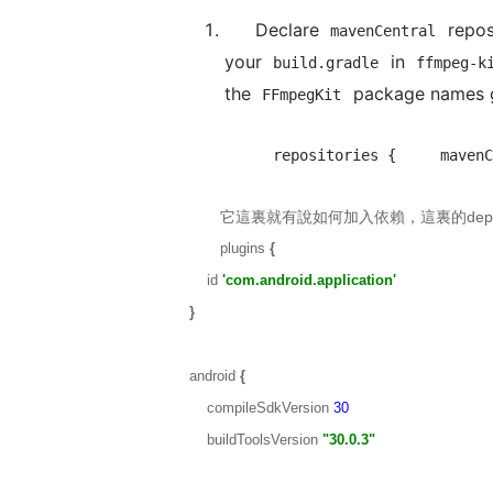
Declare
repos
mavenCentral
your
in
build.gradle
ffmpeg-k
the
package names g
FFmpegKit
repositories {     mavenC
它這裏就有說如何加入依賴，這裏的dependenc
plugins
{
id
'com.android.application'
}
android
{
compileSdkVersion
30
buildToolsVersion
"30.0.3"