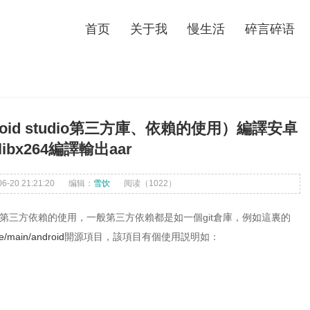
首页
关于我
慢生活
碎言碎语
ndroid studio第三方庫、依賴的使用）編譯安卓
libx264編譯輸出aar
20 21:21:20
编辑：
雪饮
阅读（
1022）
或者説是第三方依賴的使用，一般第三方依賴都是如一個git倉庫，例如這裏的
ee/main/android
開源項目，該項目有個使用説明如：