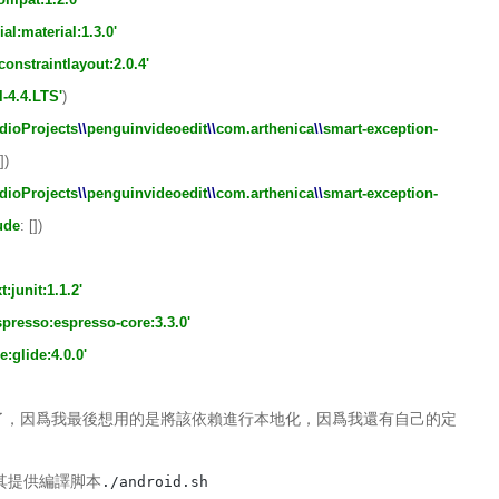
l:material:1.3.0'
constraintlayout:2.0.4'
l-4.4.LTS'
)
dioProjects
\\
penguinvideoedit
\\
com.arthenica
\\
smart-exception-
])
dioProjects
\\
penguinvideoedit
\\
com.arthenica
\\
smart-exception-
ude
: [])
t:junit:1.1.2'
spresso:espresso-core:3.3.0'
:glide:4.0.0'
了，因爲我最後想用的是將該依賴進行本地化，因爲我還有自己的定
在其提供編譯脚本
./android.sh