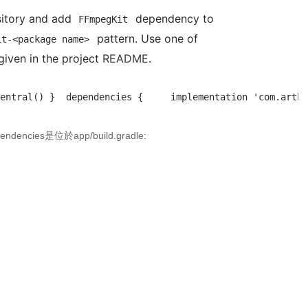
itory and add
dependency to
FFmpegKit
pattern. Use one of
it-<package name>
iven in the project
README
.
entral() }  dependencies {     implementation 'com.arthe
ies是位於app/build.gradle: