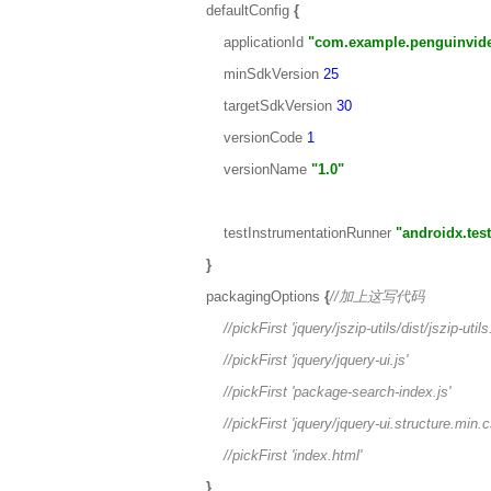
defaultConfig
{
applicationId
"com.example.penguinvide
minSdkVersion
25
targetSdkVersion
30
versionCode
1
versionName
"1.0"
testInstrumentationRunner
"androidx.tes
}
packagingOptions
{
//
加上这写代码
//pickFirst 'jquery/jszip-utils/dist/jszip-utils.
//pickFirst 'jquery/jquery-ui.js'
//pickFirst 'package-search-index.js'
//pickFirst 'jquery/jquery-ui.structure.min.c
//pickFirst 'index.html'
}