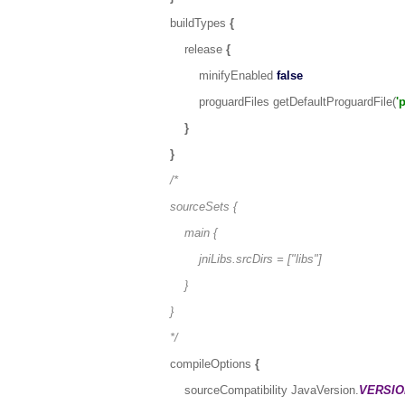
buildTypes
{
release
{
minifyEnabled
false
proguardFiles getDefaultProguardFile(
'
}
}
/*
sourceSets {
main {
jniLibs.srcDirs = ["libs"]
}
}
*/
compileOptions
{
sourceCompatibility JavaVersion.
VERSIO