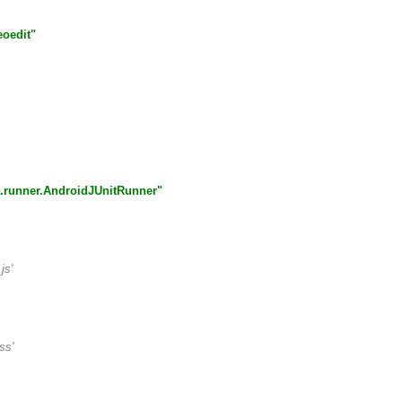
oedit"
t.runner.AndroidJUnitRunner"
js'
ss'