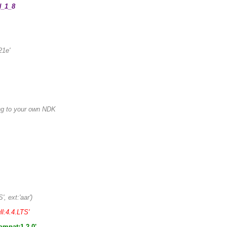
_1_8
21e'
g to your own NDK
, ext:'aar')
ll:4.4.LTS'
mpat:1.2.0'