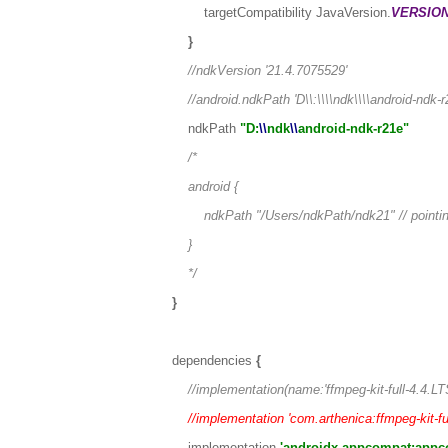
targetCompatibility JavaVersion.
VERSION
}
//ndkVersion '21.4.7075529'
//android.ndkPath 'D\\:\\\\ndk\\\\android-ndk-r
ndkPath
"D:
\\
ndk
\\
android-ndk-r21e"
/*
android {
ndkPath "/Users/ndkPath/ndk21" // pointin
}
*/
}
dependencies
{
//implementation(name:'ffmpeg-kit-full-4.4.LTS'
//implementation 'com.arthenica:ffmpeg-kit-fu
implementation
'androidx.appcompat:appco