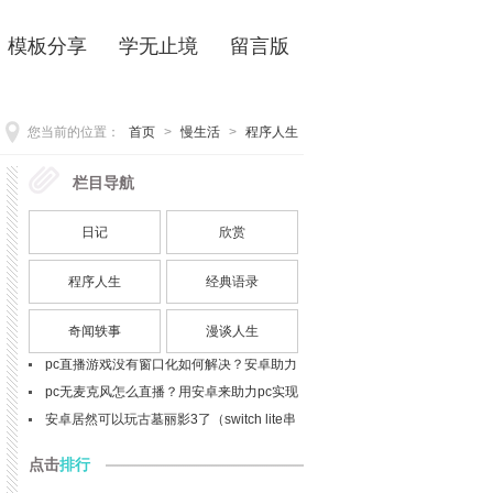
模板分享
学无止境
留言版
您当前的位置：
首页
>
慢生活
>
程序人生
栏目导航
栏目
最新
p27 - 英语写作必备句型模板（29个核心句
日记
欣赏
型及应用示例）
软件之外的造物革命：实体开发语言的未来
什么是清浊辅音同化现象？bags该如何发
程序人生
经典语录
音？
telephone与phone以及mobile的区别与联
奇闻轶事
漫谈人生
系？细节解析
pc直播游戏没有窗口化如何解决？安卓助力
窗口化问题解决(spacedesk扩展屏的使用，
pc直播游戏没有窗口化如何解决？安卓助力
安卓做为显示器)(目前最佳实践)
窗口化问题解决(ev扩展屏的使用，安卓做为
pc无麦克风怎么直播？用安卓来助力pc实现
显示器)
直播开麦吧
安卓居然可以玩古墓丽影3了（switch lite串
流投屏实践）
点击
排行