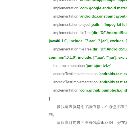
implementation
'com.google.android.materia
implementation
'androidx.constraintlayout:
implementation project(
path
:
':ffmpeg-kit-ful
implementation fileTree(
dir
:
'D:
\\
AndroidStu
java
\\
0.1.0'
,
include
: [
'*.aar'
,
'*.jar'
],
exclude
: [
implementation fileTree(
dir
:
'D:
\\
AndroidStu
common
\\
0.1.0'
,
include
: [
'*.aar'
,
'*.jar'
],
excl
testImplementation
'junit:junit:4.+'
androidTestImplementation
'androidx.test.ex
androidTestImplementation
'androidx.test.e
implementation
'com.github.bumptech.glide
}
像我這裏就是用了該依賴，不過也注釋
制。
這個庫目前裏面沒有保護libx264，好