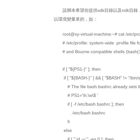
該脚本希望你提供sdk目錄以及ndk目
以環境變量來的，如：
root@xy-virtual-machine:~# cat /etc/pro
# /etc/profile: system-wide .profile file 
# and Bourne compatible shells (bash(1),
if [ "${PS1-}" ]; then
if [ "${BASH-}" ] && [ "$BASH" != "/bin/s
# The file bash.bashrc already sets t
# PS1='\h:\w\$ '
if [ -f /etc/bash.bashrc ]; then
. /etc/bash.bashrc
fi
else
if [ "`id -u`" -eq 0 ]; then