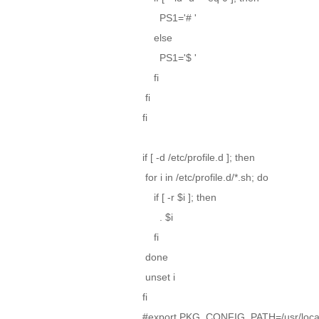
PS1='# '
else
PS1='$ '
fi
fi
fi
if [ -d /etc/profile.d ]; then
for i in /etc/profile.d/*.sh; do
if [ -r $i ]; then
. $i
fi
done
unset i
fi
#export PKG_CONFIG_PATH=/usr/local/