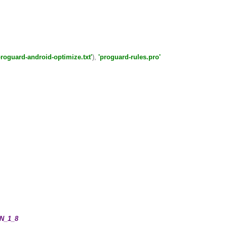
proguard-android-optimize.txt'
),
'proguard-rules.pro'
N_1_8