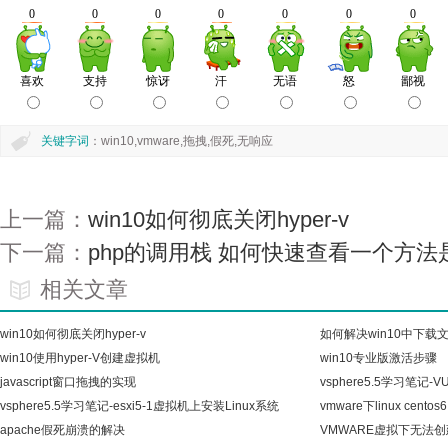
关键字词
：win10,vmware,拖拽,假死,无响应
上一篇：
win10如何彻底关闭hyper-v
下一篇：
php的调用栈 如何快速查看一个方
相关文章
win10如何彻底关闭hyper-v
如何解决win10中下载
win10使用hyper-V创建虚拟机
win10专业版激活步骤
javascript窗口拖拽的实现
vsphere5.5学习笔记-VU
vsphere5.5学习笔记-esxi5-1虚拟机上安装Linux系统
Management）的安
vmware下linux ce
并
apache假死崩溃的解决
VMWARE虚拟下无法