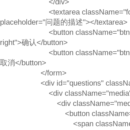
</div>
<textarea className="form-c
placeholder="问题的描述"></textarea>
<button className="btn btn-
right">确认</button>
<button className="btn btn-de
取消</button>
</form>
<div id="questions" classNa
<div className="media
<div className="media-l
<button className="btn b
<span className="gl