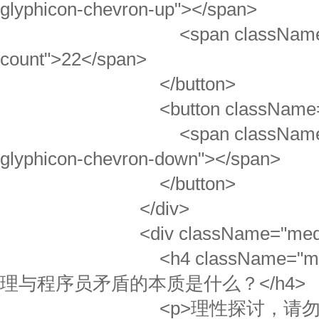
glyphicon-chevron-up"></span>
<span className="v
count">22</span>
</button>
<button className="btn b
<span className="gl
glyphicon-chevron-down"></span>
</button>
</div>
<div className="media-
<h4 className="media-
理与程序员矛盾的本质是什么？</h4>
<p>理性探讨，请勿撕逼