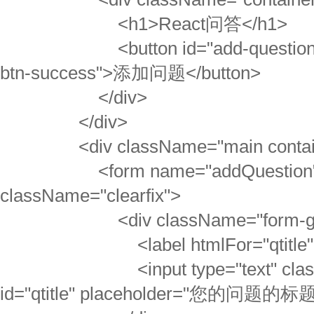
<h1>React问答</h1>
<button id="add-question-btn
btn-success">添加问题</button>
</div>
</div>
<div className="main contain
<form name="addQuestion
className="clearfix">
<div className="form-gr
<label htmlFor="qtitle">问
<input type="text" classNam
id="qtitle" placeholder="您的问题的标题