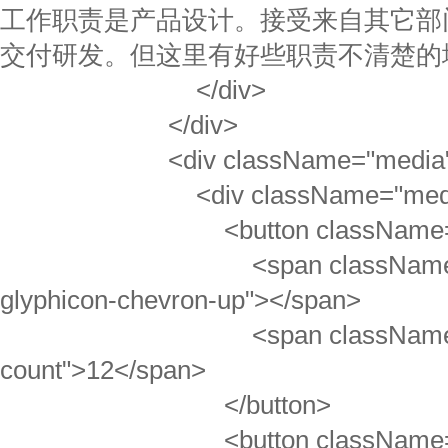
工作职责是产品设计。接受来自其它部
交付研发。但这里有好些职责不清楚的地
</div>
</div>
<div className="media
<div className="media-l
<button className="btn b
<span className="gl
glyphicon-chevron-up"></span>
<span className="v
count">12</span>
</button>
<button className="btn b