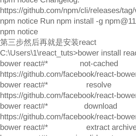
https://github.com/npm/cli/releases/tag/
npm notice Run npm install -g npm@11.
npm notice
第三步然后再就是安装react
C:\Users\1\react_tuts>bower install rea
bower react#* not-cached
https://github.com/facebook/react-bower
bower react#* resolve
https://github.com/facebook/react-bower
bower react#* download
https://github.com/facebook/react-bower
bower react#* extract archive.