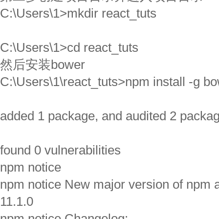
C:\Users\1>mkdir react_tuts
C:\Users\1>cd react_tuts
然后安装bower
C:\Users\1\react_tuts>npm install -g b
added 1 package, and audited 2 packag
found 0 vulnerabilities
npm notice
npm notice New major version of npm av
11.1.0
npm notice Changelog: