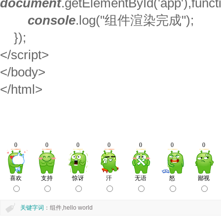
document
.getElementById('app'),funct
console
.log("组件渲染完成");
});
</script>
</body>
</html>
关键字词
：组件,hello world