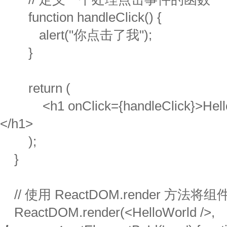
function handleClick() {
alert("你点击了我");
}
return (
<h1 onClick={handleClick}>Hello, W
</h1>
);
}
// 使用 ReactDOM.render 方法
ReactDOM.render(<HelloWorld />,