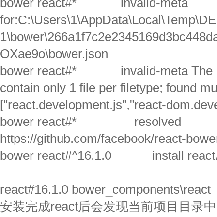
bower react#* invalid-meta
for:C:\Users\1\AppData\Local\Temp\
1\bower\266a1f7c2e2345169d3bc448d
OXae9o\bower.json
bower react#* invalid-meta The "ma
contain only 1 file per filetype; found mult
["react.development.js","react-dom.dev
bower react#* resolved
https://github.com/facebook/react-bower
bower react#^16.1.0 install react
react#16.1.0 bower_components\react
安装完成react后会发现当前项目目录