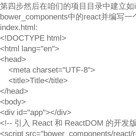
第四步然后在咱们的项目目录中建立如inde
bower_components中的react并编写一
index.html:
<!DOCTYPE html>
<html lang="en">
<head>
<meta charset="UTF-8">
<title>Title</title>
</head>
<body>
<div id="app"></div>
<!-- 引入 React 和 ReactDOM 的开发版
<script src="bower_components/react/r