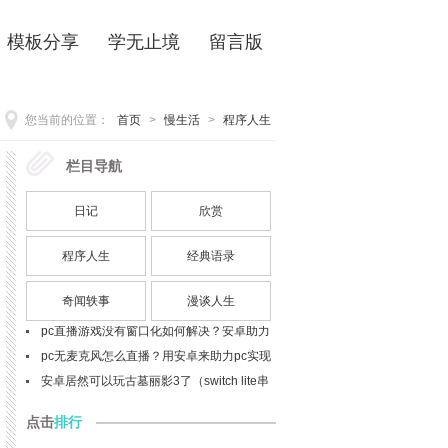
模板分享
学无止境
留言版
您当前的位置：
首页
>
慢生活
>
程序人生
栏目导航
栏目
最新
p27 - 英语写作必备句型模板（29个核心句
日记
欣赏
型及应用示例）
软件之外的造物革命：实体开发语言的未来
什么是清浊辅音同化现象？bags该如何发
程序人生
经典语录
音？
telephone与phone以及mobile的区别与联
奇闻轶事
漫谈人生
系？细节解析
pc直播游戏没有窗口化如何解决？安卓助力
窗口化问题解决(spacedesk扩展屏的使用，
pc直播游戏没有窗口化如何解决？安卓助力
安卓做为显示器)(目前最佳实践)
窗口化问题解决(ev扩展屏的使用，安卓做为
pc无麦克风怎么直播？用安卓来助力pc实现
显示器)
直播开麦吧
安卓居然可以玩古墓丽影3了（switch lite串
流投屏实践）
点击
排行