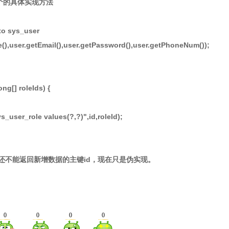
两个的具体实现方法
to sys_user
e(),user.getEmail(),user.getPassword(),user.getPhoneNum());
ng[] roleIds) {
user_role values(?,?)",id,roleId);
法暂时还不能返回新增数据的主键id，现在只是伪实现。