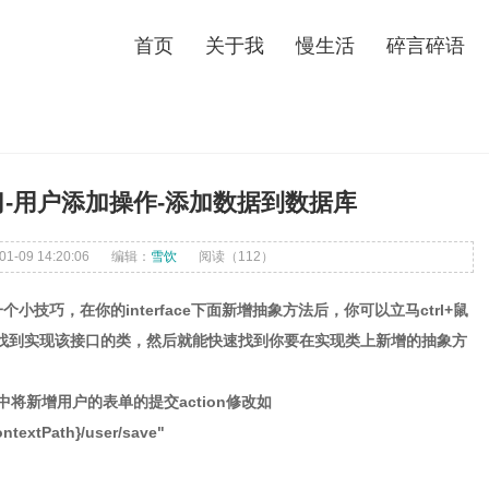
首页
关于我
慢生活
碎言碎语
g练习-用户添加操作-添加数据到数据库
-09 14:20:06
编辑：
雪饮
阅读（
112）
的一个小技巧，在你的interface下面新增抽象方法后，你可以立马ctrl+鼠
你展开找到实现该接口的类，然后就能快速找到你要在实现类上新增的抽象方
。
jsp中将新增用户的表单的提交action修改如
ntextPath}/user/save"