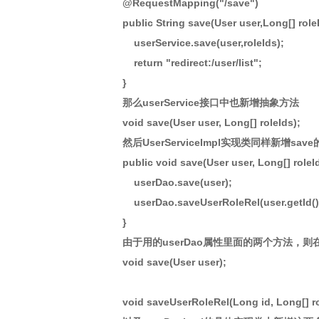
@RequestMapping("/save")
public String save(User user,Long[] role
userService.save(user,roleIds);
return "redirect:/user/list";
}
那么userService接口中也新增抽象方法
void save(User user, Long[] roleIds);
然后UserServiceImpl实现类同样新增sav
public void save(User user, Long[] roleId
userDao.save(user);
userDao.saveUserRoleRel(user.getId(),
}
由于用的userDao属性里面的两个方法，
void save(User user);
void saveUserRoleRel(Long id, Long[] ro