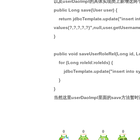
以及userDaoImpl的具体实现类上新增这
public Long save(User user) {
return jdbcTemplate.update("insert in
values(?,?,?,?,?)",null,user.getUsernam
}
public void saveUserRoleRel(Long id, Lo
for (Long roleId:roleIds) {
jdbcTemplate.update("insert into sys_
}
}
当然这里userDaoImpl里面的save方