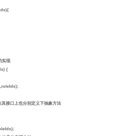
Ids){
e的实现
s) {
roleIds);
则在其接口上也分别定义下抽象方法
leIds);