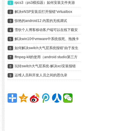
rpcs3（ps3模拟器）如何安装文件夹游
戏？以龙剑3为例手把手教你
解决eNSP安装后打开报错“virtualbox
version is not supported”
惊艳的android12 内置的无线调试
雪饮个人博客移动客户端可以在线下载安
装啦
解决win10中vmware中系统假死、拖拽卡
死、鼠标无响应
如何解决switch大气层系统报错“由于发生
错误，软件已关闭”？
ffmpeg-kit的使用（android studio第三方
庫、依賴的使用）編譯安卓libx264編譯輸
玩转switch大气层系统-解决xci安装报错
出aar
ERRORS FOUND DURING FILE
运维人员和开发人员之间的恩仇录
TRANSFER. INSTALLATION ABORTED