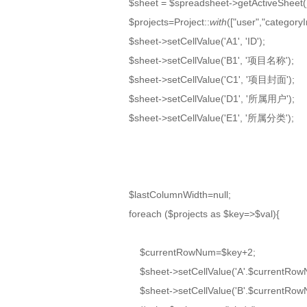
$sheet = $spreadsheet->getActiveSheet(
$projects=Project::
with
(["user","categoryI
$sheet->setCellValue('A1', 'ID');
$sheet->setCellValue('B1', '项目名称');
$sheet->setCellValue('C1', '项目封面');
$sheet->setCellValue('D1', '所属用户');
$sheet->setCellValue('E1', '所属分类');
$lastColumnWidth=null;
foreach ($projects as $key=>$val){
$currentRowNum=$key+2;
$sheet->setCellValue('A'.$currentRowNu
$sheet->setCellValue('B'.$currentRowN