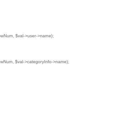
Num, $val->user->name);
Num, $val->categoryInfo->name);