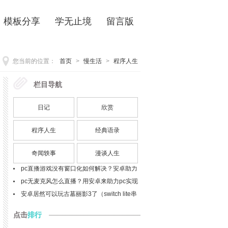
模板分享
学无止境
留言版
您当前的位置：
首页
>
慢生活
>
程序人生
栏目导航
栏目
最新
p27 - 英语写作必备句型模板（29个核心句
日记
欣赏
型及应用示例）
软件之外的造物革命：实体开发语言的未来
什么是清浊辅音同化现象？bags该如何发
程序人生
经典语录
音？
telephone与phone以及mobile的区别与联
奇闻轶事
漫谈人生
系？细节解析
pc直播游戏没有窗口化如何解决？安卓助力
窗口化问题解决(spacedesk扩展屏的使用，
pc直播游戏没有窗口化如何解决？安卓助力
安卓做为显示器)(目前最佳实践)
窗口化问题解决(ev扩展屏的使用，安卓做为
pc无麦克风怎么直播？用安卓来助力pc实现
显示器)
直播开麦吧
安卓居然可以玩古墓丽影3了（switch lite串
流投屏实践）
点击
排行