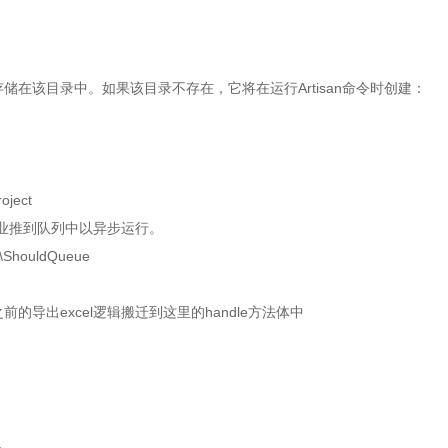
在该目录中。如果该目录不存在，它将在运行Artisan命令时创建：
roject
作业推到队列中以异步运行。
ue\ShouldQueue
导出excel逻辑搬迁到这里的handle方法体中