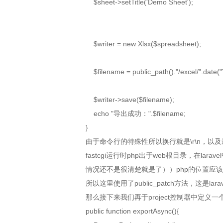
$sheet->setTitle('Demo Sheet');
$writer = new Xlsx($spreadsheet);
$filename = public_path()."/excel/".date("
$writer->save($filename);
echo "导出成功：".$filename;
}
由于命令行的特殊性所以换行就是\r\n，以及最
fastcgi运行时php出于web根目录，在la
情况还不是很清楚就是了））php的位置应该就
所以这里使用了public_patch方法，这是lara
那么接下来我们再于project控制器中定义一
public function exportAsync(){