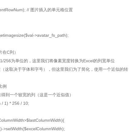
urrentRowNum); // 图片插入的单元格位置
imagesize($val->avatar_fs_path);
片在C列）
/256为单位的，这里我们将像素宽度转换为Excel的列宽单位
（这取决于字体和字号），但这里我们为了简化，使用一个近似的转
比例
来得到一个较宽的列（这是一个近似值）
) * 256 / 10;
olumnWidth>$lastColumnWidth){
etWidth($excelColumnWidth);