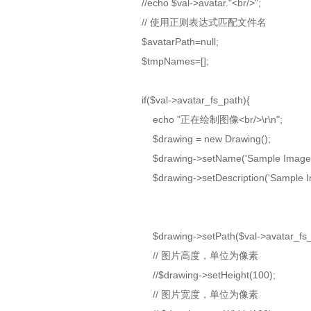
//echo $val->avatar."<br/>";
// 使用正则表达式匹配文件名
$avatarPath=null;
$tmpNames=[];
if($val->avatar_fs_path){
echo "正在绘制图像<br/>\r\n";
$drawing = new Drawing();
$drawing->setName('Sample Image'
$drawing->setDescription('Sample Ima
$drawing->setPath($val->avatar_f
// 图片高度，单位为像素
//$drawing->setHeight(100);
// 图片宽度，单位为像素