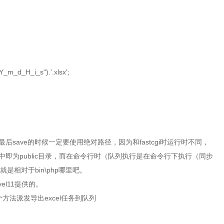
Y_m_d_H_i_s").'.xlsx';
后save的时候一定要使用绝对路径，因为和fastcgi时运行时不同，
ravel中即为public目录，而在命令行时（队列执行是在命令行下执行（同步
是相对于bin\php哪里吧。
vel11提供的。
个方法派发导出excel任务到队列