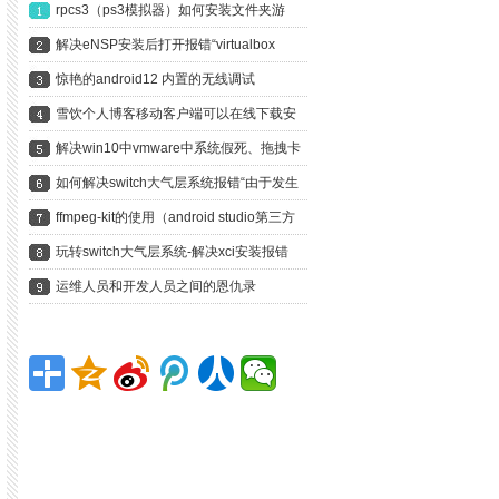
rpcs3（ps3模拟器）如何安装文件夹游
戏？以龙剑3为例手把手教你
解决eNSP安装后打开报错“virtualbox
version is not supported”
惊艳的android12 内置的无线调试
雪饮个人博客移动客户端可以在线下载安
装啦
解决win10中vmware中系统假死、拖拽卡
死、鼠标无响应
如何解决switch大气层系统报错“由于发生
错误，软件已关闭”？
ffmpeg-kit的使用（android studio第三方
庫、依賴的使用）編譯安卓libx264編譯輸
玩转switch大气层系统-解决xci安装报错
出aar
ERRORS FOUND DURING FILE
运维人员和开发人员之间的恩仇录
TRANSFER. INSTALLATION ABORTED