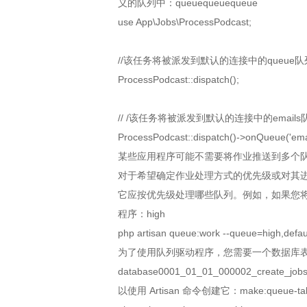
义的队列中：queuequeuequeue
use App\Jobs\ProcessPodcast;
//该任务将被派发到默认的连接中的queue队
ProcessPodcast::dispatch();
// /该任务将被派发到默认的连接中的emails
ProcessPodcast::dispatch()->onQueue('emai
某些应用程序可能不需要将作业推送到多个
对于希望确定作业处理方式的优先级或对其进行
它应按优先级处理哪些队列。例如，如果您
程序：high
php artisan queue:work --queue=high,defau
为了使用队列驱动程序，您需要一个数据库表来保
database0001_01_01_000002_create_jobs
以使用 Artisan 命令创建它：make:queue-tab