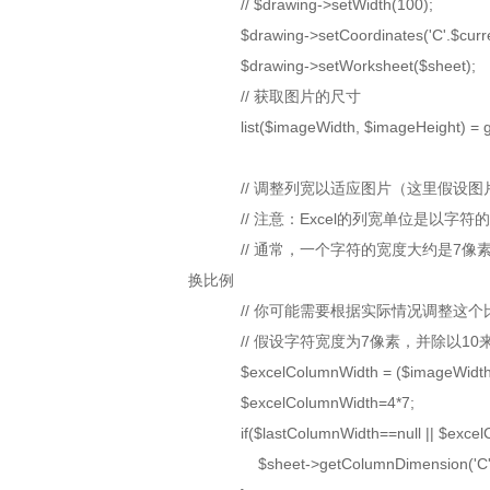
// $drawing->setWidth(100);
$drawing->setCoordinates('C'.$c
$drawing->setWorksheet($sheet);
// 获取图片的尺寸
list($imageWidth, $imageHeight) = get
// 调整列宽以适应图片（这里假设图
// 注意：Excel的列宽单位是以字符的1
// 通常，一个字符的宽度大约是7像素
换比例
// 你可能需要根据实际情况调整这个
// 假设字符宽度为7像素，并除以10
$excelColumnWidth = ($imageWidth / 1
$excelColumnWidth=4*7;
if($lastColumnWidth==null || $excelC
$sheet->getColumnDimension('C')->s