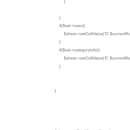
}
}
if($val->user){
$sheet->setCellValue('D'.$currentRow
}
if($val->categoryInfo){
$sheet->setCellValue('E'.$currentRow
}
}