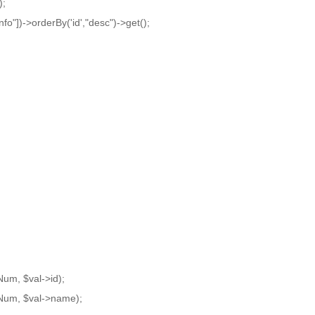
);
nfo"])->orderBy('id',"desc")->get();
m, $val->id);
um, $val->name);