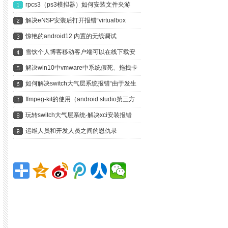
rpcs3（ps3模拟器）如何安装文件夹游
戏？以龙剑3为例手把手教你
解决eNSP安装后打开报错“virtualbox
version is not supported”
惊艳的android12 内置的无线调试
雪饮个人博客移动客户端可以在线下载安
装啦
解决win10中vmware中系统假死、拖拽卡
死、鼠标无响应
如何解决switch大气层系统报错“由于发生
错误，软件已关闭”？
ffmpeg-kit的使用（android studio第三方
庫、依賴的使用）編譯安卓libx264編譯輸
玩转switch大气层系统-解决xci安装报错
出aar
ERRORS FOUND DURING FILE
运维人员和开发人员之间的恩仇录
TRANSFER. INSTALLATION ABORTED