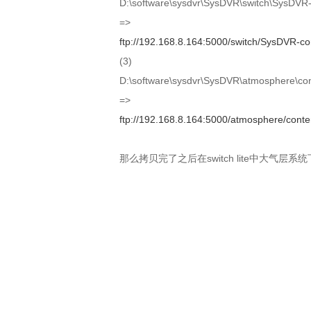
D:\software\sysdvr\SysDVR\switch\SysDVR-
=>
ftp://192.168.8.164:5000/switch/SysDVR-co
(3)
D:\software\sysdvr\SysDVR\atmosphere\c
=>
ftp://192.168.8.164:5000/atmosphere/con
那么拷贝完了之后在switch lite中大气层系