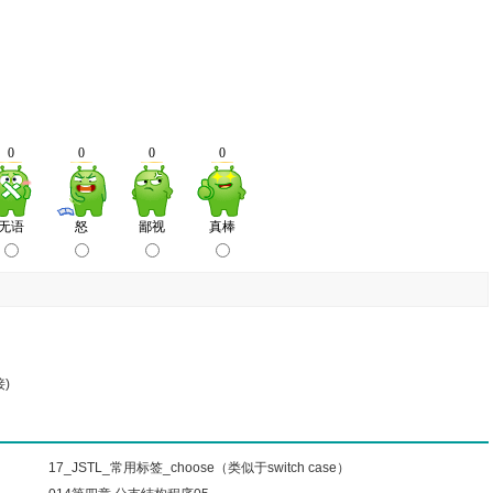
接)
17_JSTL_常用标签_choose（类似于switch case）