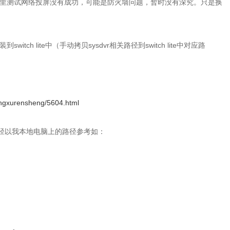
这里测试网络投屏没有成功，可能是防火墙问题，暂时没有深究。只是换
tch lite中（手动拷贝sysdvr相关路径到switch lite中对应路
ngxurensheng/5604.html
对应路径以我本地电脑上的路径参考如：