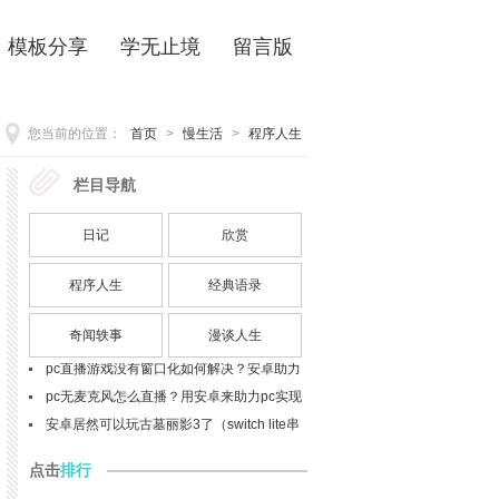
模板分享
学无止境
留言版
您当前的位置：
首页
>
慢生活
>
程序人生
栏目导航
栏目
最新
p27 - 英语写作必备句型模板（29个核心句
日记
欣赏
型及应用示例）
软件之外的造物革命：实体开发语言的未来
什么是清浊辅音同化现象？bags该如何发
程序人生
经典语录
音？
telephone与phone以及mobile的区别与联
奇闻轶事
漫谈人生
系？细节解析
pc直播游戏没有窗口化如何解决？安卓助力
窗口化问题解决(spacedesk扩展屏的使用，
pc直播游戏没有窗口化如何解决？安卓助力
安卓做为显示器)(目前最佳实践)
窗口化问题解决(ev扩展屏的使用，安卓做为
pc无麦克风怎么直播？用安卓来助力pc实现
显示器)
直播开麦吧
安卓居然可以玩古墓丽影3了（switch lite串
流投屏实践）
点击
排行