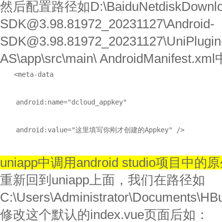
然后配置路径如D:\BaiduNetdiskDownload\l
SDK@3.98.81972_20231127\Android-
SDK@3.98.81972_20231127\UniPlugin-
AS\app\src\main\ AndroidManifest.xm
<meta-data

    android:name="dcloud_appkey"

    android:value="这里填写你刚才创建的Appkey" />
uniapp中调用android studio项目中
重新回到uniapp上面，我们在路径如
C:\Users\Administrator\Documents\HBui
修改这个默认的index.vue页面后如：