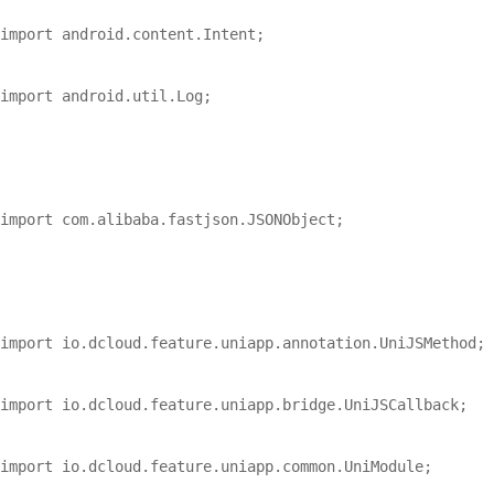
import android.content.Intent;

import android.util.Log;

import com.alibaba.fastjson.JSONObject;

import io.dcloud.feature.uniapp.annotation.UniJSMethod;

import io.dcloud.feature.uniapp.bridge.UniJSCallback;

import io.dcloud.feature.uniapp.common.UniModule;
