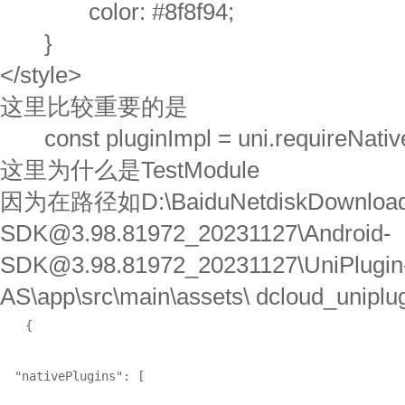
color: #8f8f94;
}
</style>
这里比较重要的是
const pluginImpl = uni.requireNative
这里为什么是TestModule
因为在路径如D:\BaiduNetdiskDownload\la
SDK@3.98.81972_20231127\Android-
SDK@3.98.81972_20231127\UniPlugin-
AS\app\src\main\assets\ dcloud_uni
{

  "nativePlugins": [
