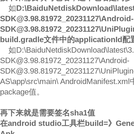
如
D:\BaiduNetdiskDownload\latest
SDK@3.98.81972_20231127\Android-
SDK@3.98.81972_20231127\UniPlugin
build.gradle
文件中的
applicationId
配
如D:\BaiduNetdiskDownload\latest\3.
SDK@3.98.81972_20231127\Android-
SDK@3.98.81972_20231127\UniPlugin-
AS\app\src\main\ AndroidManifest.
package值。
再下来就是需要签名
sha1
值
在
android studio
工具栏
build=
》
Gene
Apk…