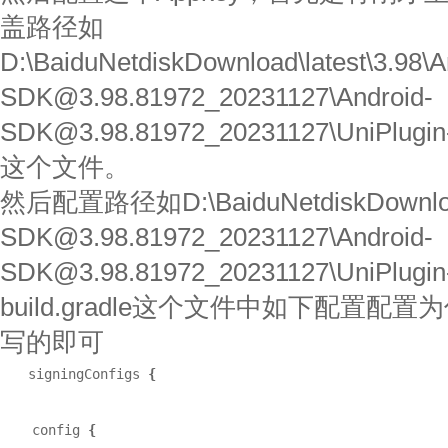
盖路径如
D:\BaiduNetdiskDownload\latest\3.98\A
SDK@3.98.81972_20231127\Android-
SDK@3.98.81972_20231127\UniPlugin-H
这个文件。
然后配置路径如D:\BaiduNetdiskDownload\l
SDK@3.98.81972_20231127\Android-
SDK@3.98.81972_20231127\UniPlugin-
build.gradle这个文件中如下配置
写的即可
signingConfigs 
{

config 
{
