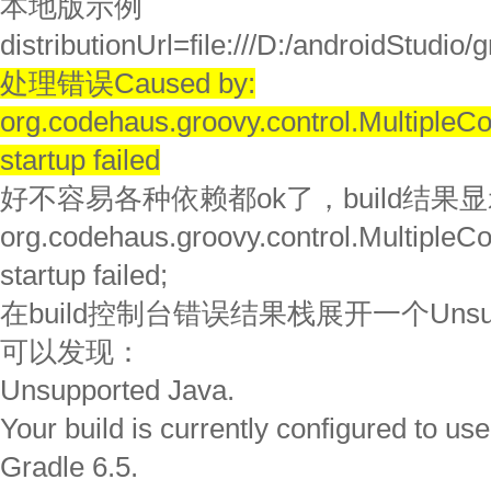
本地版示例
distributionUrl=file:///D:/androidStudio/g
处理错误Caused by:
org.codehaus.groovy.control.MultipleCo
startup failed
好不容易各种依赖都ok了，build结果显示：
org.codehaus.groovy.control.MultipleCo
startup failed;
在build控制台错误结果栈展开一个Unsupp
可以发现：
Unsupported Java.
Your build is currently configured to us
Gradle 6.5.