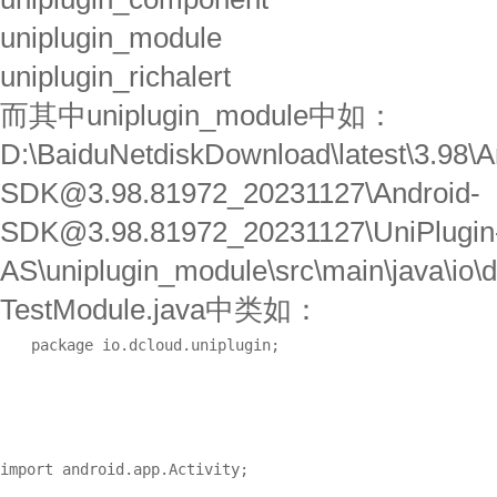
uniplugin_module
uniplugin_richalert
而其中uniplugin_module中如：
D:\BaiduNetdiskDownload\latest\3.98\A
SDK@3.98.81972_20231127\Android-
SDK@3.98.81972_20231127\UniPlugin-
AS\uniplugin_module\src\main\java\io\d
TestModule.java中类如：
package io.dcloud.uniplugin;

import android.app.Activity;
