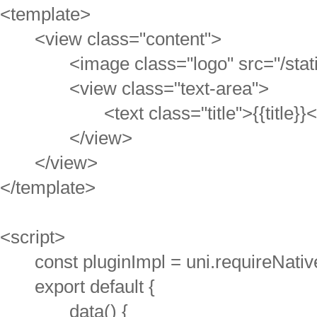
<template>
<view class="content">
<image class="logo" src="/static
<view class="text-area">
<text class="title">{{title}}</
</view>
</view>
</template>
<script>
const pluginImpl = uni.requireNative
export default {
data() {