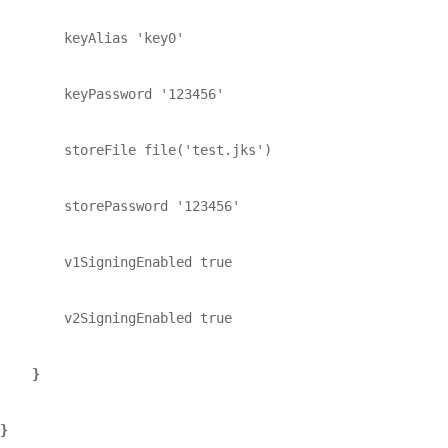
keyAlias 'key0'

        keyPassword '123456'

        storeFile file('test.jks')

        storePassword '123456'

        v1SigningEnabled true

        v2SigningEnabled true

}

}