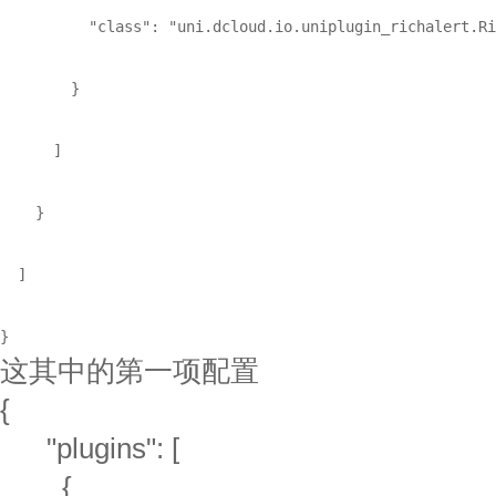
          "class": "uni.dcloud.io.uniplugin_richalert.Ri
        }

      ]

    }

  ]

}
这其中的第一项配置
{
"plugins": [
{