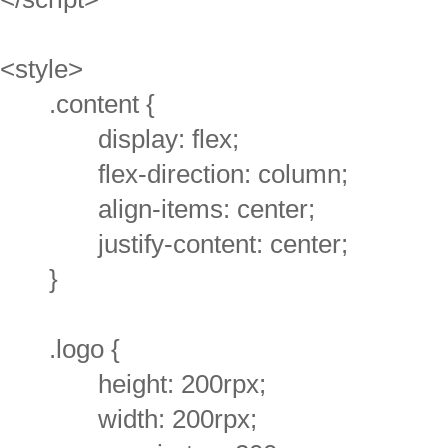
<style>
.content {
display: flex;
flex-direction: column;
align-items: center;
justify-content: center;
}
.logo {
height: 200rpx;
width: 200rpx;