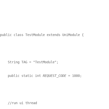
public class TestModule extends UniModule {

    String TAG = "TestModule";

    public static int 
REQUEST_CODE 
= 1000;

    //run ui thread
