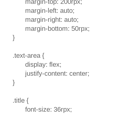
margin-top: 200rpx;
margin-left: auto;
margin-right: auto;
margin-bottom: 50rpx;
}
.text-area {
display: flex;
justify-content: center;
}
.title {
font-size: 36rpx;