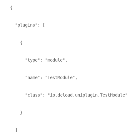
    {

      "plugins": [

        {

          "type": "module",

          "name": "TestModule",

          "class": "io.dcloud.uniplugin.TestModule"

        }

      ]
