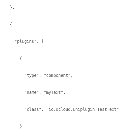
    },

    {

      "plugins": [

        {

          "type": "component",

          "name": "myText",

          "class": "io.dcloud.uniplugin.TestText"

        }
