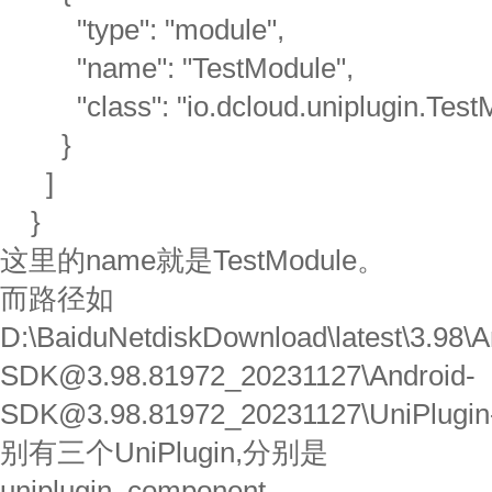
"type": "module",
"name": "TestModule",
"class": "io.dcloud.uniplugin.Test
}
]
}
这里的name就是TestModule。
而路径如
D:\BaiduNetdiskDownload\latest\3.98\A
SDK@3.98.81972_20231127\Android-
SDK@3.98.81972_20231127\UniPlu
别有三个UniPlugin,分别是
uniplugin_component