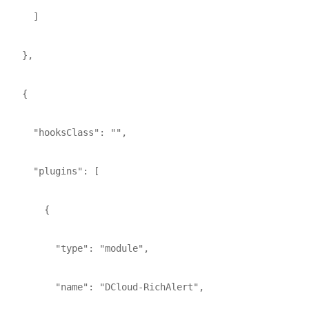
      ]

    },

    {

      "hooksClass": "",

      "plugins": [

        {

          "type": "module",

          "name": "DCloud-RichAlert",
