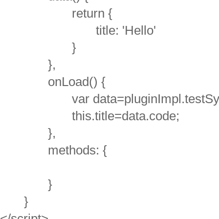
return {
title: 'Hello'
}
},
onLoad() {
var data=pluginImpl.testSync
this.title=data.code;
},
methods: {
}
}
</script>