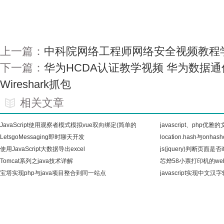
上一篇：
中科院网络工程师网络安全视频教程
下一篇：
华为HCDA认证教学视频 华为数据通
Wireshark抓包
相关文章
JavaScript使用观察者模式模拟vue双向绑定(简单的
javascript、php优
vue
LetsgoMessaging即时聊天开发
location.hash与onhas
(SignalR+php+websocket)
使用JavaScript大数据导出excel
js(jquery)判断页面是否
Tomcat系列之java技术详解
芯烨58小票打印机的we
宝塔实现php与java项目整合到同一站点
javascript实现中文汉