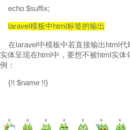
echo $suffix;
laravel
模板中
html
标签的输出
在
laravel
中模板中若直接输出
html
代
实体呈现在
html
中，要想不被
html
实体
例：
{!! $name !!}