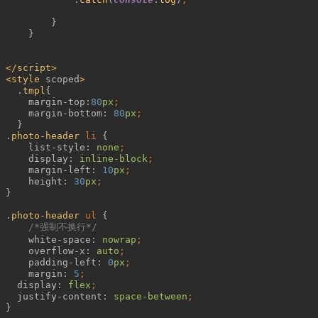
}
}
</script>
 <style 
scoped
>
.
tmpl
{
margin-top
:
80
px
;
margin-bottom
: 
80
px
;
}
 .
photo-header 
li 
{
list-style
: 
none
;
display
: 
inline-block
;
margin-left
: 
10
px
;
height
: 
30
px
;
}
 .
photo-header 
ul 
{
/*
强制不换行
*/
white-space
: 
nowrap
;
overflow-x
: 
auto
;
padding-left
: 
0
px
;
margin
: 
5
;
display
: 
flex
;
justify-content
: 
space-between
;
}