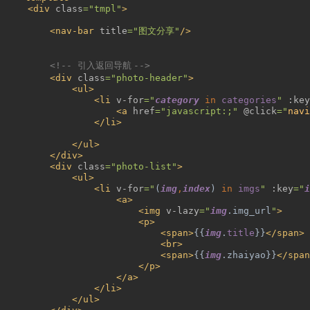
<div 
class
="tmpl"
>
<nav-bar 
title
="
图文分享
"
/>
<!-- 
引入返回导航 
-->
<div 
class
="photo-header"
>
<ul>
<li 
v-for
="
category 
in 
categories
" 
:key
<a 
href
="javascript:;" 
@click
="
navi
</li>
</ul>
</div>
<div 
class
="photo-list"
>
<ul>
<li 
v-for
="
(
img
,
index
) 
in 
imgs
" 
:key
="
i
<a>
<img 
v-lazy
="
img
.img_url
"
>
<p>
<span>
{{
img
.
title
}}
</span>
<br>
<span>
{{
img
.zhaiyao}}
</span
</p>
</a>
</li>
</ul>