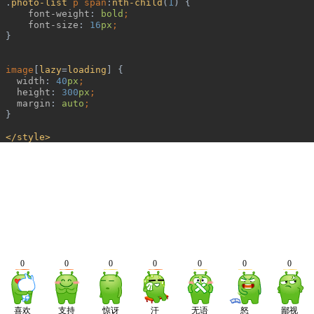
 .
photo-list 
p span
:
nth-child
(
1
) {
font-weight
: 
bold
;
font-size
: 
16
px
;
}
image
[
lazy
=
loading
] {
width
: 
40
px
;
height
: 
300
px
;
margin
: 
auto
;
}
</style>