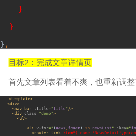
}
}
}
,
目标
2
：完成文章详情页
首先文章列表看着不爽，也重新调整
<template>
<div>
<nav-bar 
:title
="
title
"
/>
<div 
class
="demo"
>
<ul>
<li 
v-for
="
(
news
,
index
) 
in 
newsList
" 
:key
="
in
<router-link 
:to="{ name:'NewsDetail',param