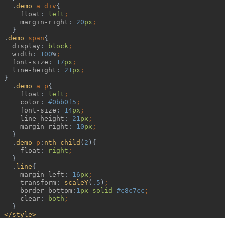
.
demo 
a div
{
float
: 
left
;
margin-right
: 
20
px
;
}
 .
demo 
span
{
display
: 
block
;
width
: 
100
%
;
font-size
: 
17
px
;
line-height
: 
21
px
;
}
.
demo 
a p
{
float
: 
left
;
color
: 
#0bb0f5
;
font-size
: 
14
px
;
line-height
: 
21
px
;
margin-right
: 
10
px
;
}
.
demo 
p
:
nth-child
(
2
){
float
: 
right
;
}
.
line
{
margin-left
: 
16
px
;
transform
: 
scaleY
(
.5
)
;
border-bottom
:
1
px solid 
#c8c7cc
;
clear
: 
both
;
}
</style>