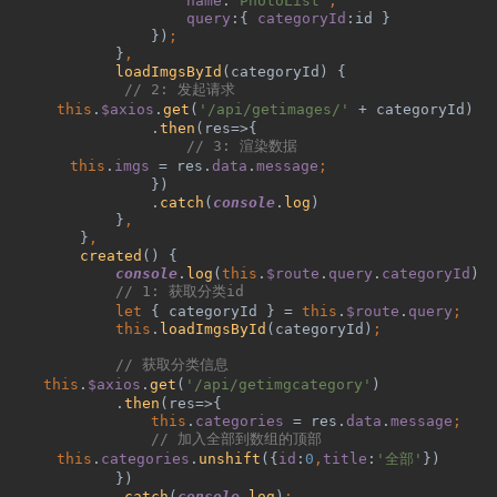
name
:
'PhotoList'
,
query
:{ 
categoryId
:id }
})
;
}
,
loadImgsById
(categoryId) {
// 2: 
发起请求
this
.
$axios
.
get
(
'/api/getimages/' 
+ categoryId)
.
then
(res=>{
// 3: 
渲染数据
this
.
imgs 
= res.
data
.
message
;
})
.
catch
(
console
.
log
)
}
,
}
,
created
() {
console
.
log
(
this
.
$route
.
query
.
categoryId
)
// 1: 
获取分类
id
let 
{ categoryId } = 
this
.
$route
.
query
;
this
.
loadImgsById
(categoryId)
;
// 
获取分类信息
this
.
$axios
.
get
(
'/api/getimgcategory'
)
.
then
(res=>{
this
.
categories 
= res.
data
.
message
;
// 
加入全部到数组的顶部
this
.
categories
.
unshift
({
id
:
0
,
title
:
'
全部
'
})
})
.
catch
(
console
.
log
)
;