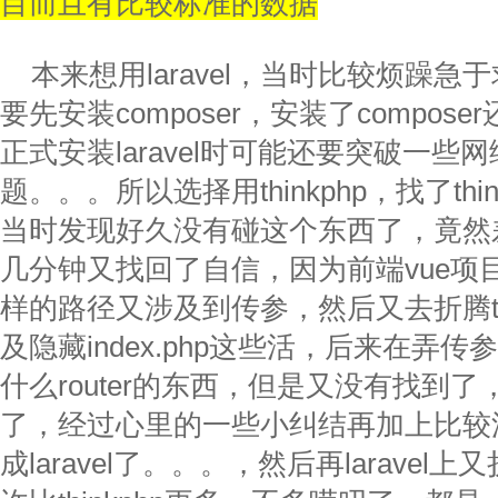
目而且有比较标准的数据
本来想用
laravel
，当时比较烦躁急于
要先安装
composer
，安装了
composer
正式安装
laravel
时可能还要突破一些网
题。。。所以选择用
thinkphp
，找了
thi
当时发现好久没有碰这个东西了，竟然
几分钟又找回了自信，因为前端
vue
项
样的路径又涉及到传参，然后又去折腾
及隐藏
index.php
这些活，后来在弄传参
什么
router
的东西，但是又没有找到了
了，经过心里的一些小纠结再加上比较
成
laravel
了。。。，然后再
laravel
上又