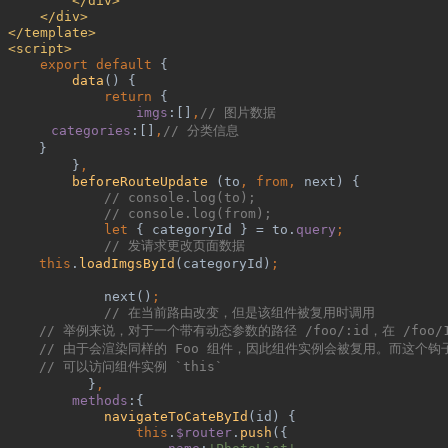
</div>
</div>
 </template>
 <script>
export default 
{
data
() {
return 
{
imgs
:[]
,
// 
图片数据
categories
:[]
,
// 
分类信息
}
}
,
beforeRouteUpdate 
(to
, from, 
next) {
// console.log(to);
// console.log(from);
let 
{ categoryId } = to.
query
;
// 
发请求更改页面数据
this
.
loadImgsById
(categoryId)
;
next()
;
// 
在当前路由改变，但是该组件被复用时调用
// 
举例来说，对于一个带有动态参数的路径
 /foo/:id
，在
 /foo/
// 
由于会渲染同样的
 Foo 
组件，因此组件实例会被复用。而这个钩
// 
可以访问组件实例
 `this`
}
,
methods
:{
navigateToCateById
(id) {
this
.
$router
.
push
({