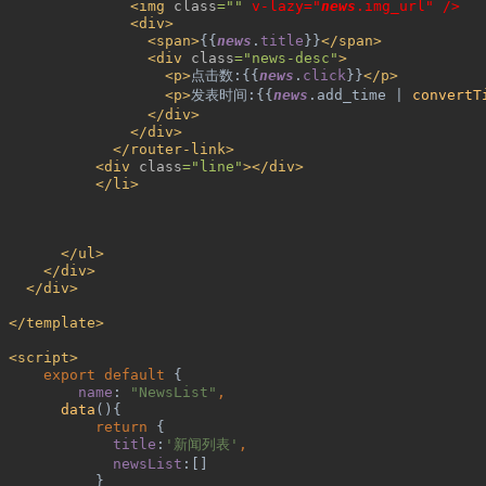
<img 
class
=""
 v-lazy="
news
.img_url" />
<div>
<span>
{{
news
.
title
}}
</span>
<div 
class
="news-desc"
>
<p>
点击数
:{{
news
.
click
}}
</p>
<p>
发表时间
:{{
news
.add_time | 
convertT
</div>
</div>
</router-link>
<div 
class
="line"
></div>
</li>
</ul>
</div>
</div>
 </template>
 <script>
export default 
{
name
: 
"NewsList"
,
data
(){
return 
{
title
:
'
新闻列表
'
,
newsList
:[]
}