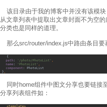
该目录由于我的博客中并没有该模块
从文章列表中提取出文章封面不为空的
分类也是同样的道理。
那么
src/router/index.js
中路由条目要
{
path
: 
'/photo/PhotoList'
,
name
: 
'PhotoList'
,
component
: PhotoList
 }
,
同时
home
组件中图文分享也要链接
分享列表组件如：
<template>