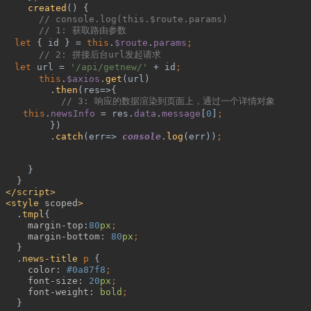
created
() {
// console.log(this.$route.params)
// 1: 
获取路由参数
let 
{ id } = 
this
.
$route
.
params
;
// 2: 
拼接后台
url
发起请求
let 
url = 
'/api/getnew/' 
+ id
;
this
.
$axios
.
get
(url)
.
then
(res=>{
// 3: 
响应的数据渲染到页面上，通过一个详情对象
this
.
newsInfo 
= res.
data
.
message
[
0
]
;
})
.
catch
(err=> 
console
.
log
(err))
;
}
}
</script>
 <style 
scoped
>
.
tmpl
{
margin-top
:
80
px
;
margin-bottom
: 
80
px
;
}
.
news-title 
p 
{
color
: 
#0a87f8
;
font-size
: 
20
px
;
font-weight
: 
bold
;
}