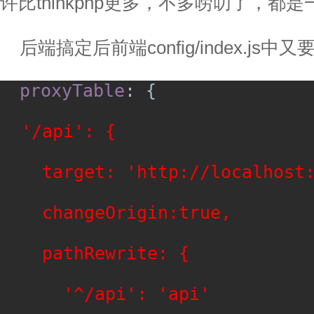
许比
thinkphp
更多，不多唠叨了，都是
后端搞定后前端
config/index.js
中又
proxyTable
: {
'/api': {
target: 'http://localhost
changeOrigin:true,
pathRewrite: {
'^/api': 'api'