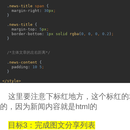
.
news-title 
span 
{
margin-right
: 
30
px
;
}
.
news-title 
{
margin-top
: 
5
px
;
border-bottom
: 
1
px solid 
rgba
(
0
, 
0
, 
0
, 
0.2
)
;
}
/*
主体文章的左右距离
*/
.
news-content 
{
padding
: 
10 5
;
}
</style>
这里要注意下标红地方，这个标红的
的，因为新闻内容就是
html
的
目标
3
：完成图文分享列表