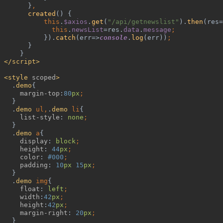
}
,
created
() {
this
.
$axios
.
get
(
"/api/getnewslist"
).
then
(res=
this
.
newsList
=res.
data
.
message
;
}).
catch
(err=>
console
.
log
(err))
;
}
}
</script>
 <style 
scoped
>
.
demo
{
margin-top
:
80
px
;
}
.
demo 
ul,
.
demo 
li
{
list-style
: 
none
;
}
.
demo 
a
{
display
: 
block
;
height
: 
44
px
;
color
: 
#000
;
padding
: 
10
px 
15
px
;
}
.
demo 
img
{
float
: 
left
;
width
:
42
px
;
height
:
42
px
;
margin-right
: 
20
px
;
}