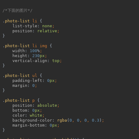
/*
下面的图片
*/
.
photo-list 
li 
{
list-style
: 
none
;
position
: 
relative
;
}
 .
photo-list 
li img 
{
width
: 
100
%
;
height
: 
230
px
;
vertical-align
: 
top
;
}
 .
photo-list 
ul 
{
padding-left
: 
0
px
;
margin
: 
0
;
}
 .
photo-list 
p 
{
position
: 
absolute
;
bottom
: 
0
px
;
color
: 
white
;
background-color
: 
rgba
(
0
, 
0
, 
0
, 
0.3
)
;
margin-bottom
: 
0
px
;
}