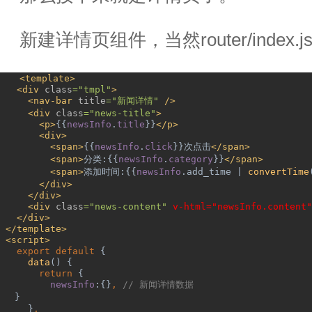
新建详情页组件，当然
router/index.j
<template>
<div 
class
="tmpl"
>
<nav-bar 
title
="
新闻详情
" 
/>
<div 
class
="news-title"
>
<p>
{{
newsInfo
.
title
}}
</p>
<div>
<span>
{{
newsInfo
.
click
}}
次点击
</span>
<span>
分类
:{{
newsInfo
.
category
}}
</span>
<span>
添加时间
:{{
newsInfo
.add_time | 
convertTime
</div>
</div>
<div 
class
="news-content" 
v-html="newsInfo.content"
</div>
 </template>
 <script>
export default 
{
data
() {
return 
{
newsInfo
:{}
, 
// 
新闻详情数据
}
}
,