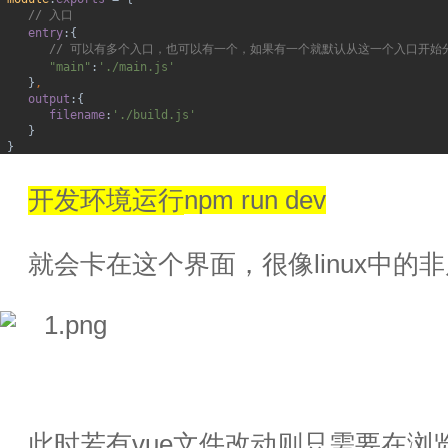
// 
入口
entry
:{
// 
可以有多个入口，也可以有一个，如果有一个就默认从这一个入口开始
"main"
:
'./main.js'
}
,
output
:{
filename
:
'./build.js'
}
 }
开发环境运行
npm run dev
就会卡在这个界面，很像
linux
中的非
此时若有
vue
文件改动则只需要在浏