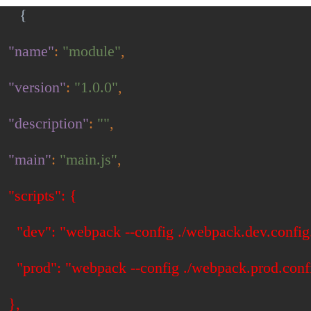
{
"name"
:
"module"
,
"version"
:
"1.0.0"
,
"description"
:
""
,
"main"
:
"main.js"
,
"scripts": {
"dev": "webpack --config ./webpack.dev.config.
"prod": "webpack --config ./webpack.prod.confi
},