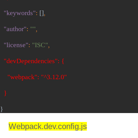
"keywords"
:
[]
,
"author"
:
""
,
"license"
:
"ISC"
,
"devDependencies": {
"webpack": "^3.12.0"
}
}
Webpack.dev.config.js