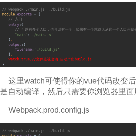
// webpack ./main.js
./build.js
module
.
exports 
= {
// 
入口
entry
:{
// 
可以有多个入口，也可以有一个，如果有一个就默认从这一个入口开始
"main"
:
'./main.js'
}
,
output
:{
filename
:
'./build.js'
}
,
watch:true,//
文件监视改动 自动产出
build.js
}
这里
watch
可使得你的
vue
代码改变后
是自动编译，然后只需要你浏览器里面
Webpack.prod.config.js
// webpack ./main.js
./build.js
module
.
exports 
= {