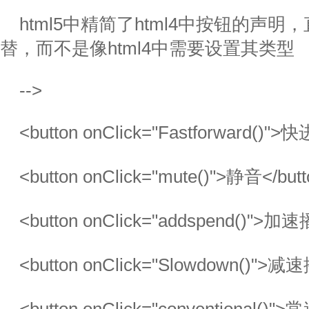
html5中精简了html4中按钮的声明，
替，而不是像html4中需要设置其类型
-->
<button onClick="Fastforward()">快
<button onClick="mute()">静音</but
<button onClick="addspend()">加速
<button onClick="Slowdown()">减